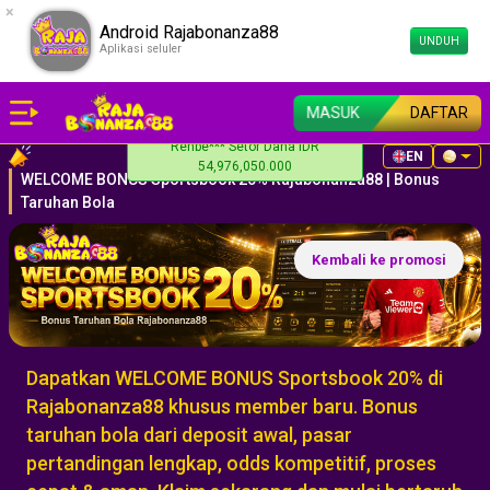
×
Android Rajabonanza88
UNDUH
Aplikasi seluler
MASUK
DAFTAR
Renbe*** Setor Dana IDR
EN
54,976,050.000
WELCOME BONUS Sportsbook 20% Rajabonanza88 | Bonus
Taruhan Bola
Kembali ke promosi
Dapatkan WELCOME BONUS Sportsbook 20% di
Rajabonanza88 khusus member baru. Bonus
taruhan bola dari deposit awal, pasar
pertandingan lengkap, odds kompetitif, proses