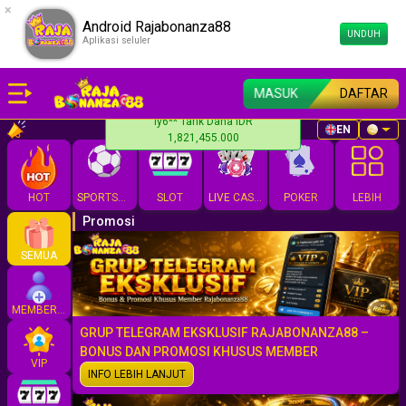
×
Android Rajabonanza88
UNDUH
Aplikasi seluler
MASUK
DAFTAR
EN
HOT
SPORTSBOOK
SLOT
LIVE CASINO
POKER
LEBIH
Promosi
SEMUA
MEMBER BARU
GRUP TELEGRAM EKSKLUSIF RAJABONANZA88 –
BONUS DAN PROMOSI KHUSUS MEMBER
VIP
INFO LEBIH LANJUT