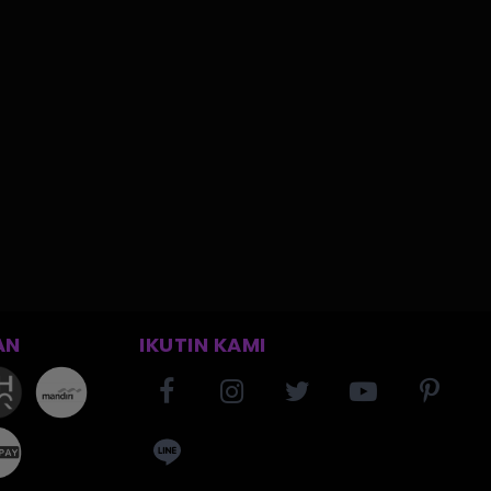
AN
IKUTIN KAMI