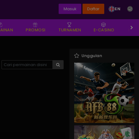
EN
Masuk
Daftar
AINAN
PROMOSI
TURNAMEN
E-CASINO
REFE
Unggulan