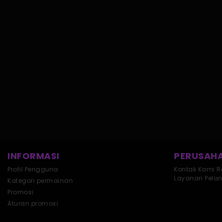
INFORMASI
PERUSAHA
Profil Pengguna
Kontak Kami R
Layanan Pela
Kategori permainan
Promosi
Aturan promosi