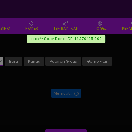
ASINO
POKER
TEMBAK IKAN
TOGEL
PERM
Baru
Panas
Putaran Gratis
Game Fitur
Memuat...