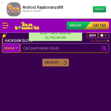
×
Android Rajabonanza88
UNDUH
Aplikasi seluler
MASUK
DAFTAR
Boryr** Setor Dana IDR
EN
22,739,240.000
HACKSAW SLOTS
Slot Beranda
SEMUA
MEMUAT...